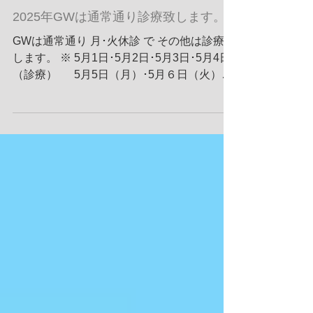
2025年GWは通常通り診療致します。
GWは通常通り 月･火休診 で その他は診療致
します。 ※ 5月1日･5月2日･5月3日･5月4日
（診療） 5月5日（月）･5月６日（火）休
診
伊那鍼灸治療･箕輪町鍼灸治療ならひのき堂
川上はり灸院へ