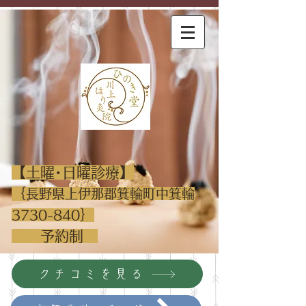
​【土曜･日曜診療】
｛
長野県上伊那郡箕輪町中箕輪
｝
3730-840
​ 予約制
クチコミを見る