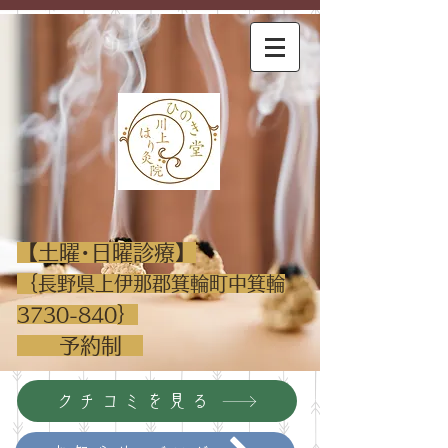
​【土曜･日曜診療】
｛
長野県上伊那郡箕輪町中箕輪
｝
3730-840
​ 予約制
クチコミを見る